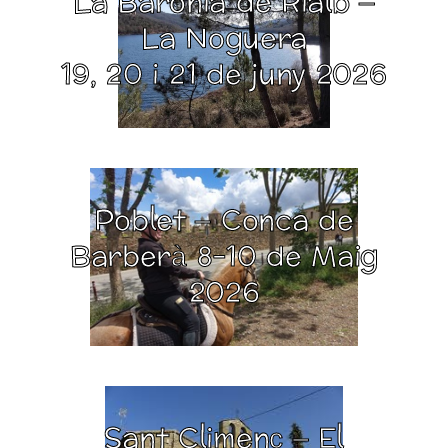
La Baronia de Rialb –
La Noguera
19, 20 i 21 de juny 2026
Poblet – Conca de
Barberà 8-10 de Maig
2026
Sant Climenç – El