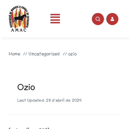
Skip
to
content
Toggle
Portada
Navigation
Home
Uncategorised
ozio
AMAC
Rutes
Ozio
Fotos
Last Updated: 28 d'abril de 2024
Videos