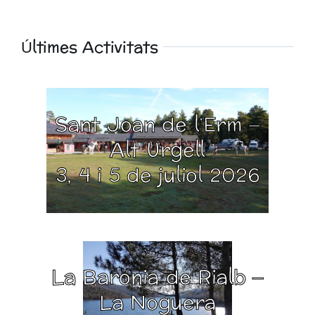
Últimes Activitats
Sant Joan de l’Erm –
Alt Urgell
3, 4 i 5 de juliol 2026
La Baronia de Rialb –
La Noguera