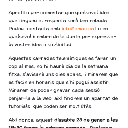
Aprofito per comentar que qualsevol idea
que tingueu al respecta serà ben rebuda.
Podeu contacta amb
info@amac.cat
o en
qualsevol membre de la Junta per expressar
la vostre idea o sol·licitud.
Aquestes xarrades telemàtiques es faran un
cop al mes, no hi haurà dia de la setmana
fitxa, s’avisarà uns dies abans, i mirarem que
es facin en horaris que s’hi pugui assistir.
Mirarem de poder gravar cada sessió i
penjar-la a la web, així tindrem un apartat de
tutorials que poden ser molt útils.
Així doncs, aquest
dissabte 23 de gener a les
18h30 farem la primera xarrada
. Parlarem