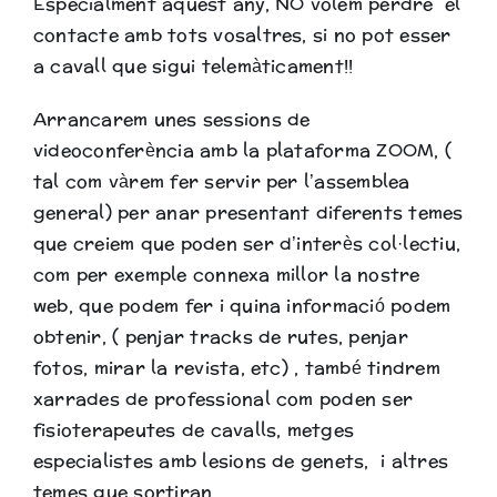
Especialment aquest any, NO volem perdre el
Biblioteca
contacte amb tots vosaltres, si no pot esser
a cavall que sigui telemàticament!!
Arrancarem unes sessions de
videoconferència amb la plataforma ZOOM, (
tal com vàrem fer servir per l’assemblea
general) per anar presentant diferents temes
que creiem que poden ser d’interès col·lectiu,
com per exemple connexa millor la nostre
web, que podem fer i quina informació podem
obtenir, ( penjar tracks de rutes, penjar
fotos, mirar la revista, etc) , també tindrem
xarrades de professional com poden ser
fisioterapeutes de cavalls, metges
especialistes amb lesions de genets, i altres
temes que sortiran.