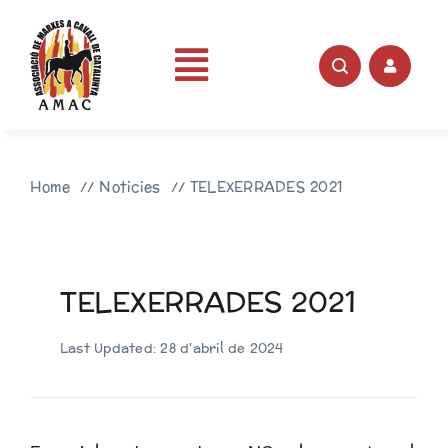
Skip
to
content
Toggle
Portada
Navigation
Home
Noticies
TELEXERRADES 2021
AMAC
Rutes
TELEXERRADES 2021
Fotos
Last Updated: 28 d'abril de 2024
Videos