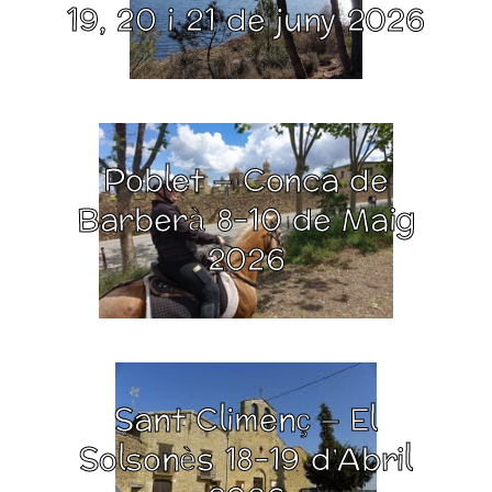
19, 20 i 21 de juny 2026
Poblet – Conca de
Barberà 8-10 de Maig
2026
Sant Climenç – El
Solsonès 18-19 d’Abril