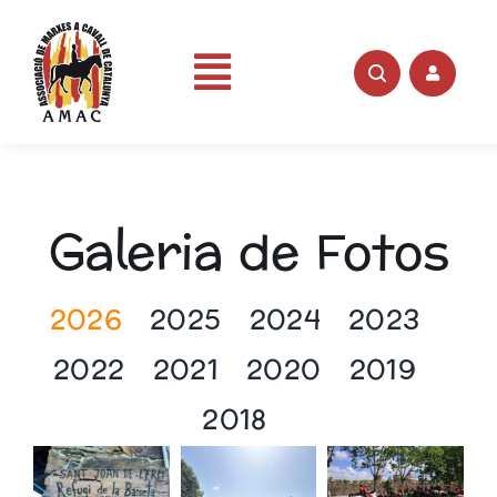
Skip
to
content
Toggle
Portada
Navigation
AMAC
Galeria de Fotos
Rutes
2026
2025
2024
2023
2022
2021
2020
2019
Fotos
2018
Videos