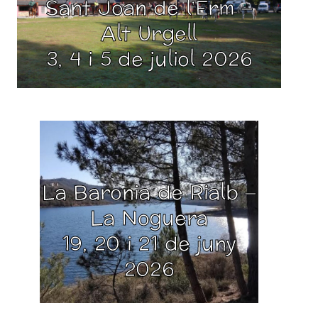
Sant Joan de l’Erm –
Alt Urgell
3, 4 i 5 de juliol 2026
La Baronia de Rialb –
La Noguera
19, 20 i 21 de juny
2026