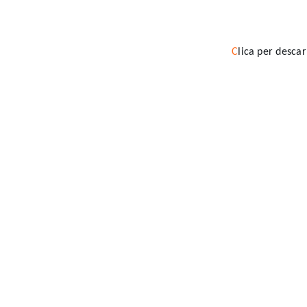
C
lica per desca