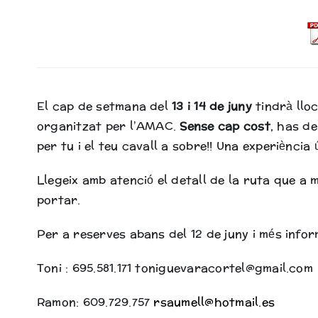
El cap de setmana del
13 i 14 de juny
tindrà llo
organitzat per l’AMAC.
Sense cap cost
, has de
per tu i el teu cavall a sobre!! Una experiència
Llegeix amb atenció el detall de la ruta que a 
portar.
Per a reserves abans del 12 de juny i més infor
Toni : 695.581.171 toniguevaracortel@gmail.com
Ramon: 609.729.757
rsaumell@hotmail.es