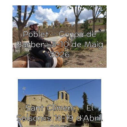
Poblet – Conca de
Barberà 8-10 de Maig
2026
Sant Climenç – El
Solsonès 18-19 d’Abril