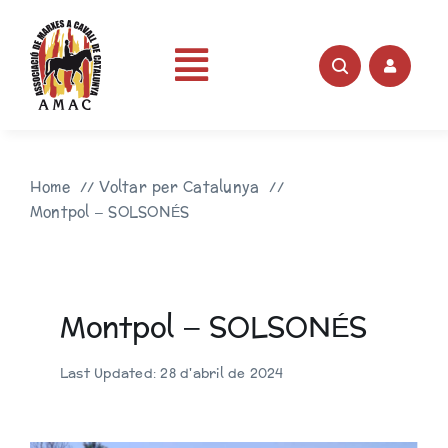
Skip
to
content
Toggle
Portada
Navigation
Home
Voltar per Catalunya
AMAC
Montpol – SOLSONÉS
Rutes
Montpol – SOLSONÉS
Fotos
Last Updated: 28 d'abril de 2024
Videos