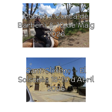
Poblet – Conca de
Barberà 8-10 de Maig
2026
Sant Climenç – El
Solsonès 18-19 d’Abril
2026