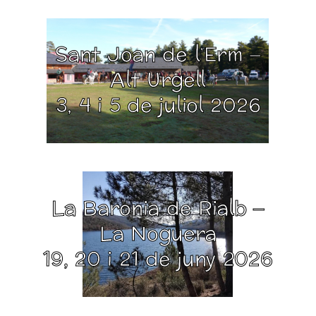
Sant Joan de l’Erm –
Alt Urgell
3, 4 i 5 de juliol 2026
La Baronia de Rialb –
La Noguera
19, 20 i 21 de juny 2026