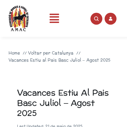
Skip
to
content
Toggle
Portada
Navigation
Home
Voltar per Catalunya
AMAC
Vacances Estiu al Pais Basc Juliol – Agost 2025
Rutes
Vacances Estiu Al Pais
Fotos
Basc Juliol – Agost
2025
Videos
Last Updated: 21 de maig de 2025