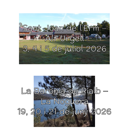
Sant Joan de l’Erm –
Alt Urgell
3, 4 i 5 de juliol 2026
La Baronia de Rialb –
La Noguera
19, 20 i 21 de juny 2026