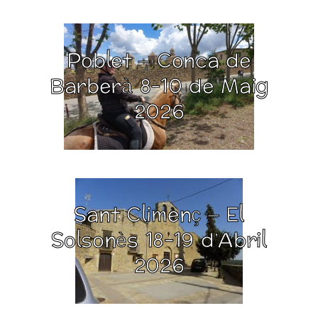
Poblet – Conca de
Barberà 8-10 de Maig
2026
Sant Climenç – El
Solsonès 18-19 d’Abril
2026