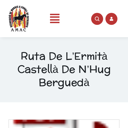
Skip
to
content
Toggle
Portada
Navigation
Ruta De L’Ermità
AMAC
Castellà De N’Hug
Rutes
Berguedà
Fotos
Videos