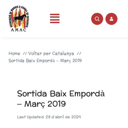
Skip
to
content
Toggle
Portada
Navigation
Home
Voltar per Catalunya
AMAC
Sortida Baix Empordà – Març 2019
Rutes
Sortida Baix Empordà
Fotos
– Març 2019
Videos
Last Updated: 28 d'abril de 2024