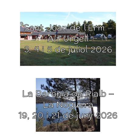
Sant Joan de l’Erm –
Alt Urgell
3, 4 i 5 de juliol 2026
La Baronia de Rialb –
La Noguera
19, 20 i 21 de juny 2026