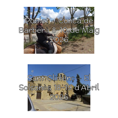
Poblet – Conca de
Barberà 8-10 de Maig
2026
Sant Climenç – El
Solsonès 18-19 d’Abril
2026