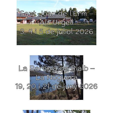
Sant Joan de l’Erm –
Alt Urgell
3, 4 i 5 de juliol 2026
La Baronia de Rialb –
La Noguera
19, 20 i 21 de juny 2026