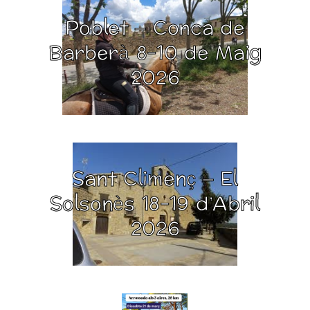
Poblet – Conca de
Barberà 8-10 de Maig
2026
Sant Climenç – El
Solsonès 18-19 d’Abril
2026