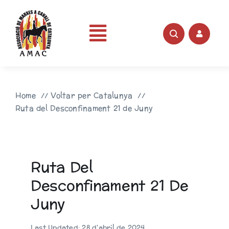
Skip
to
content
Toggle
Portada
Navigation
Home
Voltar per Catalunya
AMAC
Ruta del Desconfinament 21 de Juny
Rutes
Ruta Del
Fotos
Desconfinament 21 De
Juny
Videos
Last Updated: 28 d'abril de 2024