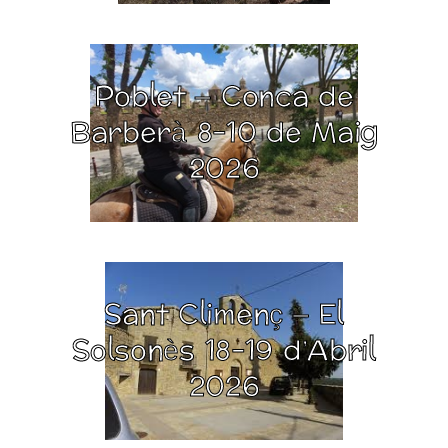
Poblet – Conca de
Barberà 8-10 de Maig
2026
Sant Climenç – El
Solsonès 18-19 d’Abril
2026