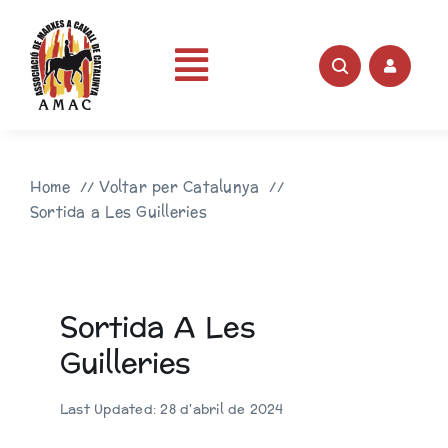
Skip
to
content
Toggle
Portada
Navigation
Home
Voltar per Catalunya
AMAC
Sortida a Les Guilleries
Rutes
Sortida A Les
Fotos
Guilleries
Videos
Last Updated: 28 d'abril de 2024