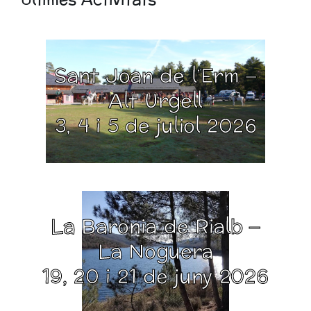
Últimes Activitats
Sant Joan de l’Erm –
Alt Urgell
3, 4 i 5 de juliol 2026
La Baronia de Rialb –
La Noguera
19, 20 i 21 de juny 2026