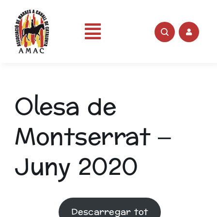
Skip
to
content
Toggle
Portada
Navigation
Olesa de
AMAC
Montserrat –
Rutes
Juny 2020
Fotos
Videos
Descarregar tot