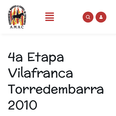
Skip
to
content
Toggle
Portada
Navigation
4a Etapa
AMAC
Vilafranca
Rutes
Torredembarra
Fotos
2010
Videos