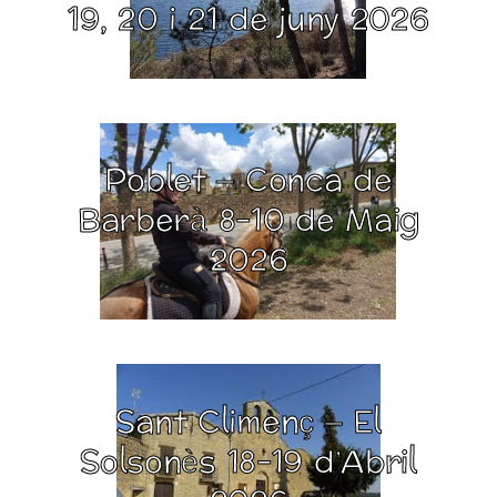
19, 20 i 21 de juny 2026
Poblet – Conca de
Barberà 8-10 de Maig
2026
Sant Climenç – El
Solsonès 18-19 d’Abril