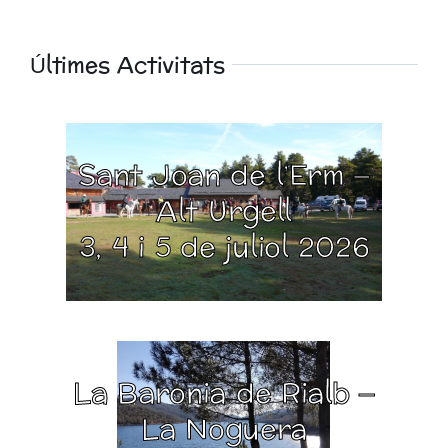
Últimes Activitats
Sant Joan de l’Erm –
Alt Urgell
3, 4 i 5 de juliol 2026
La Baronia de Rialb –
La Noguera