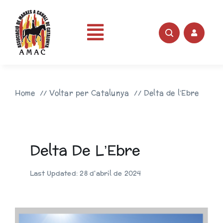
Skip
to
content
Toggle
Portada
Navigation
Home
Voltar per Catalunya
Delta de l’Ebre
AMAC
Rutes
Delta De L’Ebre
Fotos
Last Updated: 28 d'abril de 2024
Videos