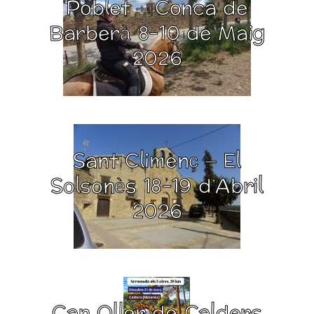
Poblet – Conca de
Barberà 8-10 de Maig
2026
Sant Climenç – El
Solsonès 18-19 d’Abril
2026
Can Oller de Calders