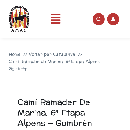
Skip
to
content
Toggle
Portada
Navigation
Home
Voltar per Catalunya
AMAC
Camí Ramader de Marina. 6ª Etapa Alpens –
Gombrèn
Rutes
Fotos
Camí Ramader De
Marina. 6ª Etapa
Videos
Alpens – Gombrèn