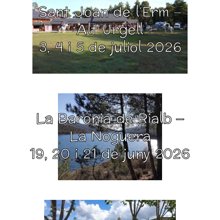
Sant Joan de l’Erm –
Alt Urgell
3, 4 i 5 de juliol 2026
La Baronia de Rialb –
La Noguera
19, 20 i 21 de juny 2026