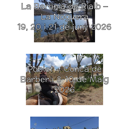
La Baronia de Rialb –
La Noguera
19, 20 i 21 de juny 2026
Poblet – Conca de
Barberà 8-10 de Maig
2026