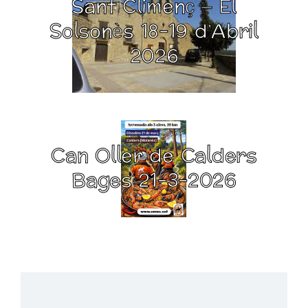
Sant Climenç – El
Solsonès 18-19 d’Abril
2026
Can Oller de Calders
Bages 21-3-2026