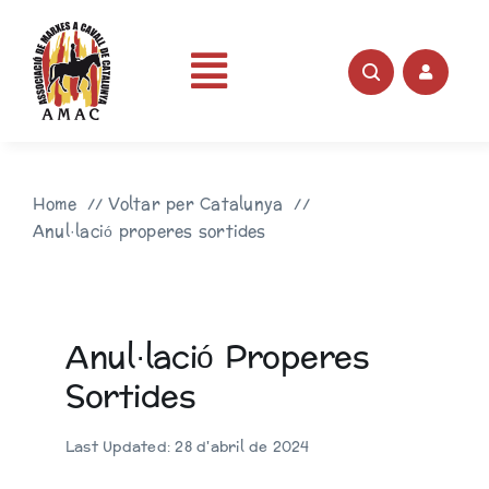
Skip
to
content
Toggle
Portada
Navigation
Home
Voltar per Catalunya
AMAC
Anul·lació properes sortides
Rutes
Anul·lació Properes
Fotos
Sortides
Videos
Last Updated: 28 d'abril de 2024